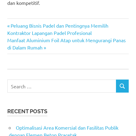
dan kompetitif.
Previous
Post
Peluang Bisnis Padel dan Pentingnya Memilih
Post:
Kontraktor Lapangan Padel Profesional
navigation
Next
Manfaat Aluminium Foil Atap untuk Mengurangi Panas
Post:
di Dalam Rumah
Search
SEARCH
for:
RECENT POSTS
Optimalisasi Area Komersial dan Fasilitas Publik
dengan Elemen Beton Pracetak