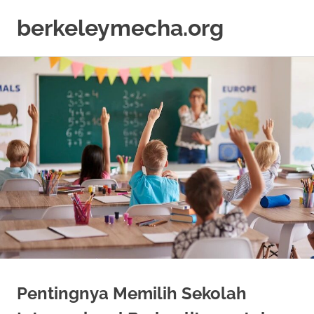
berkeleymecha.org
Informasi
Skip
Bisnis
to
Terkini
content
Pentingnya Memilih Sekolah