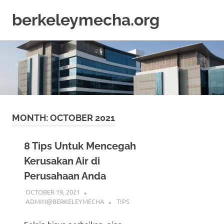
berkeleymecha.org
Informasi
Skip
Bisnis
to
Terkini
content
MONTH:
OCTOBER 2021
8 Tips Untuk Mencegah
Kerusakan Air di
Perusahaan Anda
OCTOBER 19, 2021
ADMIN@BERKELEYMECHA
TIPS
Selain biaya perbaikan, pipa