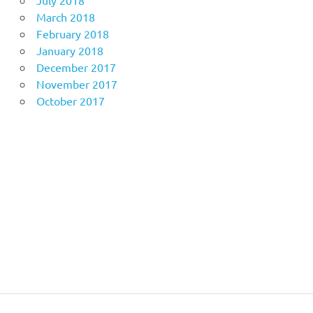
July 2018
March 2018
February 2018
January 2018
December 2017
November 2017
October 2017
Anoboy
MerahPutih88
Situs Slot Online Terpercaya
MerahPutih88
Anichin
https://motorbalap.id/
Okekios