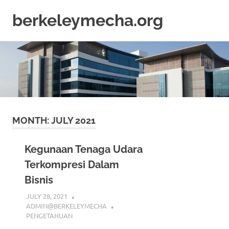
berkeleymecha.org
Informasi
Skip
Bisnis
to
Terkini
content
MONTH:
JULY 2021
Kegunaan Tenaga Udara
Terkompresi Dalam
Bisnis
JULY 28, 2021
ADMIN@BERKELEYMECHA
PENGETAHUAN