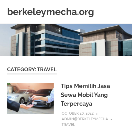
berkeleymecha.org
Informasi
Skip
Bisnis
to
Terkini
content
CATEGORY:
TRAVEL
Tips Memilih Jasa
Sewa Mobil Yang
Terpercaya
OCTOBER 20, 2022
ADMIN@BERKELEYMECHA
TRAVEL