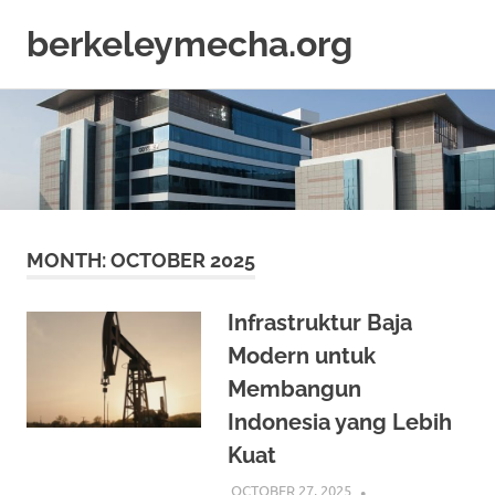
berkeleymecha.org
Informasi
Skip
Bisnis
to
Terkini
content
MONTH:
OCTOBER 2025
Infrastruktur Baja
Modern untuk
Membangun
Indonesia yang Lebih
Kuat
OCTOBER 27, 2025