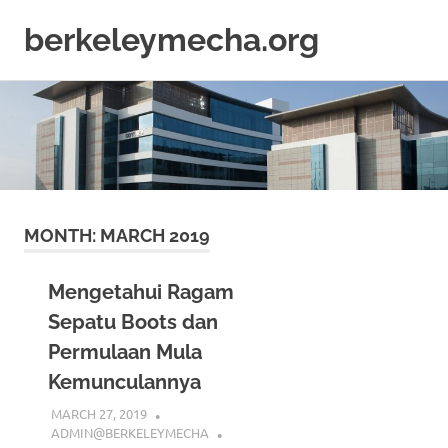
berkeleymecha.org
Informasi
Skip
Bisnis
to
Terkini
content
MONTH:
MARCH 2019
Mengetahui Ragam
Sepatu Boots dan
Permulaan Mula
Kemunculannya
MARCH 27, 2019
ADMIN@BERKELEYMECHA