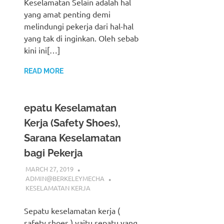
Keselamatan Selain adalah hal
yang amat penting demi
melindungi pekerja dari hal-hal
yang tak di inginkan. Oleh sebab
kini ini[…]
READ MORE
epatu Keselamatan
Kerja (Safety Shoes),
Sarana Keselamatan
bagi Pekerja
MARCH 27, 2019
ADMIN@BERKELEYMECHA
KESELAMATAN KERJA
Sepatu keselamatan kerja (
safety shoes ) yaitu sepatu yang