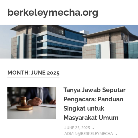
berkeleymecha.org
Informasi
Skip
Bisnis
to
Terkini
content
MONTH:
JUNE 2025
Tanya Jawab Seputar
Pengacara: Panduan
Singkat untuk
Masyarakat Umum
JUNE 25, 2025
ADMIN@BERKELEYMECHA