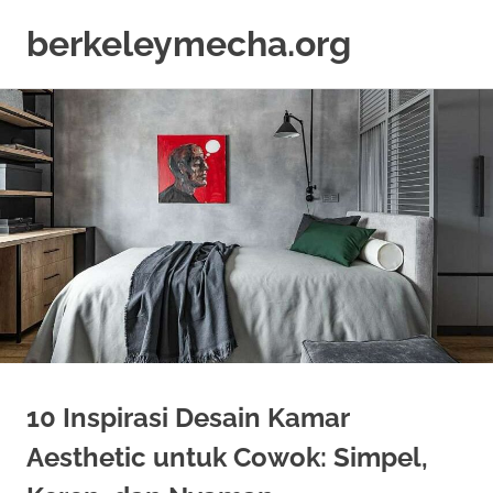
berkeleymecha.org
Informasi
Skip
Bisnis
to
Terkini
content
10 Inspirasi Desain Kamar
Aesthetic untuk Cowok: Simpel,