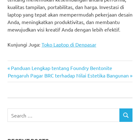
kualitas tampilan, portabilitas, dan harga. Investasi di
laptop yang tepat akan mempermudah pekerjaan desain
Anda, meningkatkan produktivitas, dan membantu
mewujudkan visi kreatif Anda dengan lebih efektif.
Kunjungi Juga:
Toko Laptop di Denpasar
Previous
Post
Panduan Lengkap tentang Foundry Bentonite
Next
Post:
Pengaruh Pagar BRC terhadap Nilai Estetika Bangunan
navigation
Post:
Search
SEARCH
for: