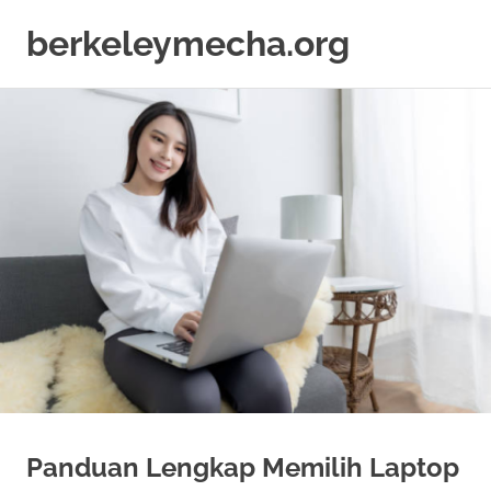
berkeleymecha.org
Informasi
Skip
Bisnis
to
Terkini
content
Panduan Lengkap Memilih Laptop