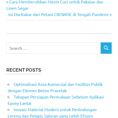
Previous
Post
Cara Membersihkan Mesin Cuci untuk Pakaian dan
Post:
Linen Segar
navigation
Next
Ini Dia Kabar dari Petani CROWDE di Tengah Pandemi
Post:
Search
SEARCH
for:
RECENT POSTS
Optimalisasi Area Komersial dan Fasilitas Publik
dengan Elemen Beton Pracetak
Tahapan Persiapan Permukaan Sebelum Aplikasi
Epoxy Lantai
Inovasi Material Modern untuk Perlindungan
Lereng dan Pelapis Saluran yang Lebih Efisien