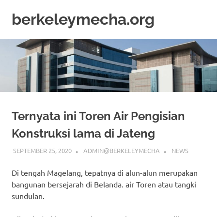
berkeleymecha.org
Informasi
Skip
Bisnis
to
Terkini
content
Ternyata ini Toren Air Pengisian
Konstruksi lama di Jateng
SEPTEMBER 25, 2020
ADMIN@BERKELEYMECHA
NEWS
Di tengah Magelang, tepatnya di alun-alun merupakan
bangunan bersejarah di Belanda. air Toren atau tangki
sundulan.