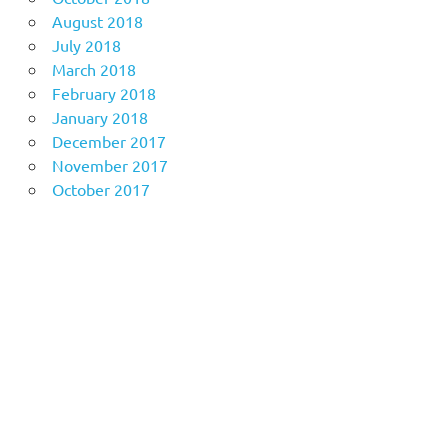
August 2018
July 2018
March 2018
February 2018
January 2018
December 2017
November 2017
October 2017
Anoboy
MerahPutih88
Situs Slot Online Terpercaya
MerahPutih88
Anichin
https://motorbalap.id/
Okekios