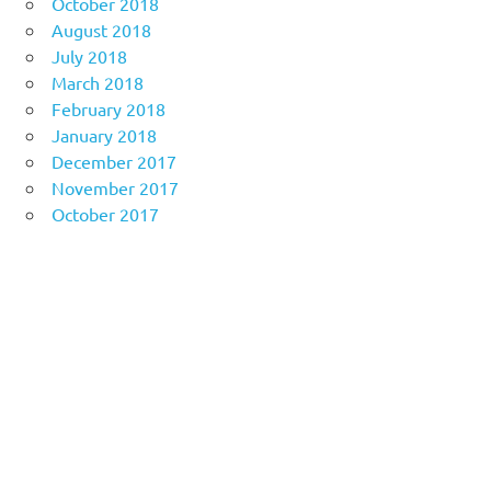
October 2018
August 2018
July 2018
March 2018
February 2018
January 2018
December 2017
November 2017
October 2017
Anoboy
MerahPutih88
Situs Slot Online Terpercaya
MerahPutih88
Anichin
https://motorbalap.id/
Okekios