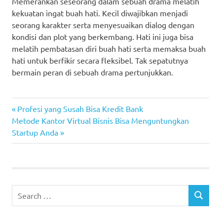
Memerankan seseorang dalam sebuah drama melatih
kekuatan ingat buah hati. Kecil diwajibkan menjadi
seorang karakter serta menyesuaikan dialog dengan
kondisi dan plot yang berkembang. Hati ini juga bisa
melatih pembatasan diri buah hati serta memaksa buah
hati untuk berfikir secara fleksibel. Tak sepatutnya
bermain peran di sebuah drama pertunjukkan.
Previous
Post
Profesi yang Susah Bisa Kredit Bank
Next
Post:
Metode Kantor Virtual Bisnis Bisa Menguntungkan
navigation
Post:
Startup Anda
Search
SEARCH
for: