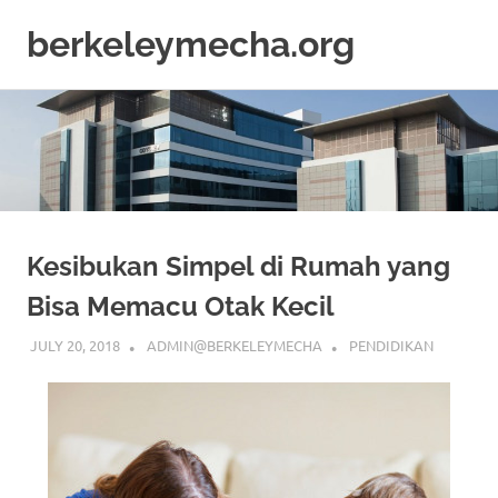
berkeleymecha.org
Informasi
Skip
Bisnis
to
Terkini
content
Kesibukan Simpel di Rumah yang
Bisa Memacu Otak Kecil
JULY 20, 2018
ADMIN@BERKELEYMECHA
PENDIDIKAN