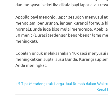
dan menyusui seketika dikala bayi lapar atau rewe
Apabila bayi menonjol lapar sesudah menyusui 
mengalami penurunan, jangan kurangi formula h
normal.Bunda juga bisa mulai memompa. Apabila
30 menit (Durasi terdengar benar-benar lama me
meningkat).
Cobalah untuk melaksanakan 10x sesi menyusui 
meningkatkan suplai susu Bunda. Kurangi supleme
Anda meningkat.
Previous
Post
5 Tips Mendongkrak Harga Jual Rumah dalam Waktu
Post:
Next
Kenal 
navigation
Post: